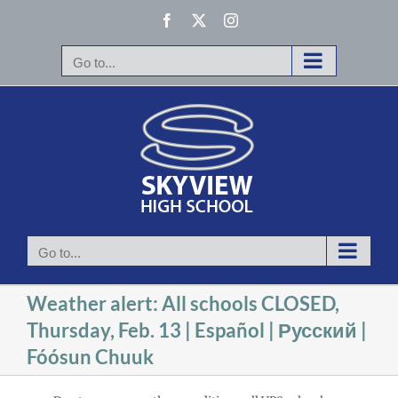
Skip
Facebook
X
Instagram
to
content
Go to...
Go to...
Weather alert: All schools CLOSED,
Thursday, Feb. 13 | Español | Русский |
Fóósun Chuuk